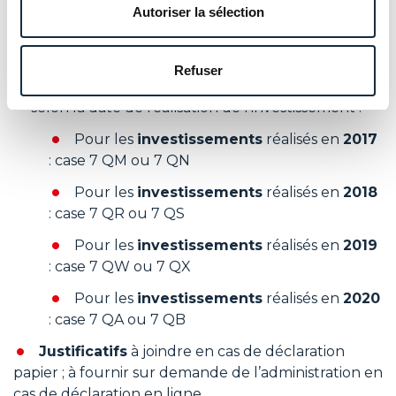
de la réduction d’impôt :
Autoriser la sélection
Logements achevés en 2020 : le montant
de l’investissement
doit être porté page 5, n° 7
Refuser
de la déclaration 2042 RICI sur les cases suivantes
selon la date de réalisation de l’investissement :
Pour les
investissements
réalisés en
2017
: case 7 QM ou 7 QN
Pour les
investissements
réalisés en
2018
: case 7 QR ou 7 QS
Pour les
investissements
réalisés en
2019
: case 7 QW ou 7 QX
Pour les
investissements
réalisés en
2020
: case 7 QA ou 7 QB
Justificatifs
à joindre en cas de déclaration
papier ; à fournir sur demande de l’administration en
cas de déclaration en ligne