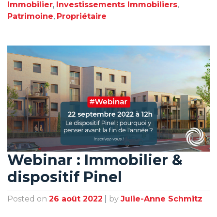
Immobilier
,
Investissements Immobiliers
,
Patrimoine
,
Propriétaire
Webinar : Immobilier &
dispositif Pinel
Posted on
26 août 2022
|
by
Julie-Anne Schmitz