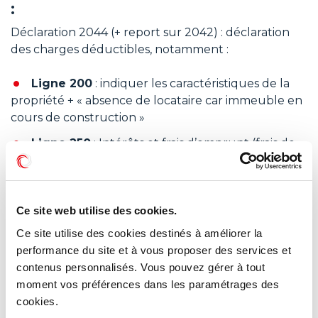
:
Déclaration 2044 (+ report sur 2042) : déclaration
des charges déductibles, notamment :
Ligne 200
: indiquer les caractéristiques de la
propriété + « absence de locataire car immeuble en
cours de construction »
Ligne 250
: Intérêts et frais d’emprunt (frais de
dossier, frais d’inscription hypothécaires ou en
privilège de prêteur de denier, coût des organismes
de cautionnement ; frais de main levée, agios ou
commissions de banque, primes d’assurance décès
Ce site web utilise des cookies.
souscrit pour garantir le remboursement du prêt).
Ce site utilise des cookies destinés à améliorer la
performance du site et à vous proposer des services et
Déclaration au titre de l’année
contenus personnalisés. Vous pouvez gérer à tout
d’achèvement (N+1) – 3 formulaires
moment vos préférences dans les paramétrages des
:
cookies.