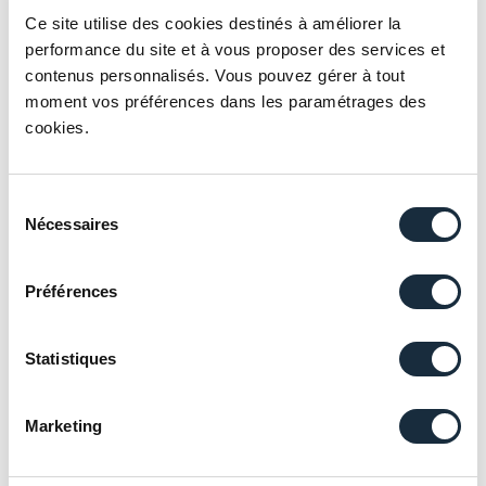
Ce site utilise des cookies destinés à améliorer la
Avec la participation des intervenants suivants :
performance du site et à vous proposer des services et
contenus personnalisés. Vous pouvez gérer à tout
Estelle Billi, Ingénieure Patrimoniale chez
moment vos préférences dans les paramétrages des
Advenis Gestion Privée
cookies.
Julien Lambert, Manager chez Advenis Gestion
Privée
Sélection
Marie Eugène, Directrice régionale chez Advenis
Nécessaires
du
Gestion Privée
consentement
Valerie Cloarec, Directrice régionale chez
Préférences
Advenis Gestion Privée
Nous espérons vous voir nombreux !
Statistiques
Posted in
Actualités
,
Développer votre
patrimoine
,
Immobilier direct
,
Maîtriser votre
Marketing
fiscalité
,
Webinaires
|
Tagged
Conseil
,
dispositif
fiscal
,
Immobilier
,
Investissement
,
Investissements Immobiliers
,
investissements