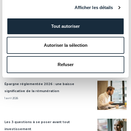
Pinel
,
Patrimoine
,
Pinel
,
visioconférence
,
Afficher les détails
webinar
Tout autoriser
Nos derniers articles
Autoriser la sélection
Loi Le Meur : le Conseil constitutionnel valide
l’interdiction des locations Airbnb en copropriété
14 avril 2026
Refuser
Épargne réglementée 2026 : une baisse
significative de la rémunération
1 avril 2026
Les 3 questions à se poser avant tout
investissement