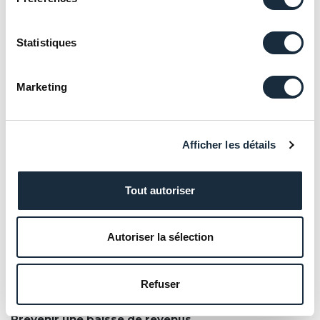
de votre profil d’investisseur.
Statistiques
Prenez rendez-vous avec un
conseiller
Marketing
Afficher les détails
Vous offrir la meilleure stratégie
pour :
Tout autoriser
Autoriser la sélection
Augmenter votre pouvoir d’achat
Refuser
Prévenir une baisse de revenus