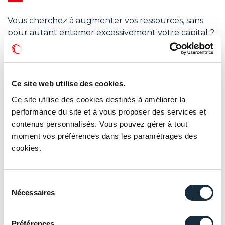
Vous cherchez à augmenter vos ressources, sans
pour autant entamer excessivement votre capital ?
Faire les bons choix patrimoniaux et diversifier vos
placements : une analyse s’impose !
Faut-il se tourner vers le financier ou plutôt vers
Ce site web utilise des cookies.
l’immobilier ?
Ce site utilise des cookies destinés à améliorer la
Comment faire un choix parmi les supports
performance du site et à vous proposer des services et
disponibles : des obligations ou des actions, des
contenus personnalisés. Vous pouvez gérer à tout
SICAV ou des titres vifs, de la pierre papier ou
moment vos préférences dans les paramétrages des
l’immobilier direct, de l’immobilier neuf ou de
cookies.
l’ancien, location meublée ou location nue, etc. ?
Autant de possibilités et autant de bonnes
Sélection
questions à se poser avant de se lancer.
Nécessaires
du
consentement
Notre accompagnement vous permettra
de sélectionner la meilleure stratégie en fonction
Préférences