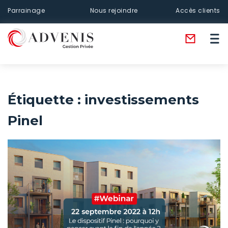
Parrainage
Nous rejoindre
Accès clients
Étiquette :
investissements
Pinel