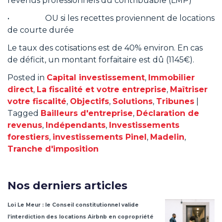
revenus professionnels du contribuable (LMP)
• OU si les recettes proviennent de locations
de courte durée
Le taux des cotisations est de 40% environ. En cas
de déficit, un montant forfaitaire est dû (1145€).
Posted in
Capital investissement
,
Immobilier
direct
,
La fiscalité et votre entreprise
,
Maîtriser
votre fiscalité
,
Objectifs
,
Solutions
,
Tribunes
|
Tagged
Bailleurs d'entreprise
,
Déclaration de
revenus
,
Indépendants
,
Investissements
forestiers
,
investissements Pinel
,
Madelin
,
Tranche d'imposition
Nos derniers articles
Loi Le Meur : le Conseil constitutionnel valide
l’interdiction des locations Airbnb en copropriété