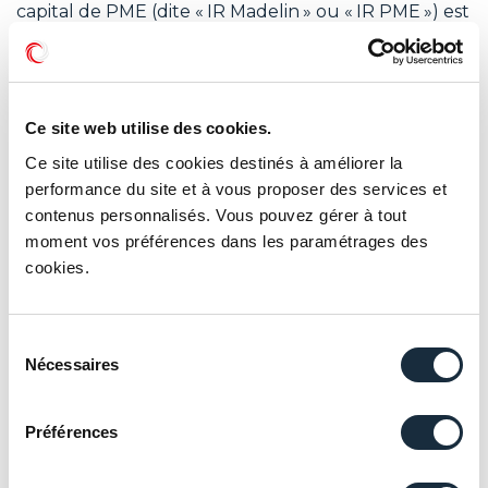
capital de PME (dite « IR Madelin » ou « IR PME ») est
maintenu pour les investissements réalisés en 2021.
Cependant, la mesure est de
nouveau
conditionnée par une autorisation de
la Commission européenne
. La prorogation
Ce site web utilise des cookies.
s’appliquera donc aux versements réalisés à
Ce site utilise des cookies destinés à améliorer la
compter de la date fixée par décret, non encore
performance du site et à vous proposer des services et
publié à ce jour.
contenus personnalisés. Vous pouvez gérer à tout
Prorogation
moment vos préférences dans les paramétrages des
de la réduction et du crédit
cookies.
d’impôt au titre
des investissements forestiers
Sélection
Nécessaires
du
La réduction et le crédit d’impôt relatifs aux
consentement
investissements forestiers sont
prorogés et s’appliquent maintenant aux
Préférences
investissements et travaux réalisés jusqu’au
31 décembre 2022.