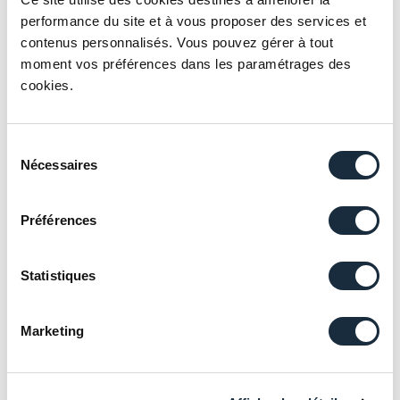
performance du site et à vous proposer des services et
contenus personnalisés. Vous pouvez gérer à tout
moment vos préférences dans les paramétrages des
cookies.
Des solutions patrimoniales diversifiées
Sélection
Nécessaires
du
Des conseillers reconnus pour leur
consentement
compétence, écoute, et fiabilité pour vous
Préférences
accompagner
Statistiques
Un conseil et un suivi personnalisés
Des conseils adaptés à chaque situation
Marketing
pour valoriser votre patrimoine immobilier