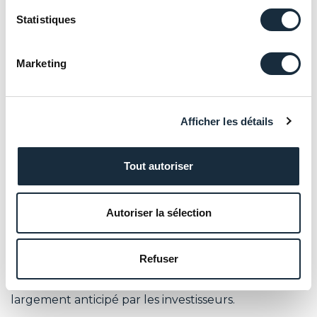
fameux « Trump Put ».
Statistiques
Suivre l’évolution des taux de change
Euro/Dollar
, car le dollar américain pourrait devenir
Marketing
la principale variable d’ajustement pour
rééquilibrer l’économie des États-Unis.
Des facteurs d’espoir à ne pas négliger
Afficher les détails
La capacité d’intervention des Banques
centrales
, toujours en mesure d’agir en dernier
Tout autoriser
ressort pour stabiliser les marchés en cas de choc
systémique.
Autoriser la sélection
Le vaste plan d’investissement public lancé
par l’Allemagne
– surnommé le
Bazooka
– avec 1
000 milliards d’euros déployés sur 10 ans.
Refuser
L’attente d’un plan similaire en Chine
,
largement anticipé par les investisseurs.