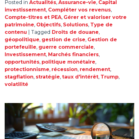
Posted in
Actualités
,
Assurance-vie
,
Capital
investissement
,
Compléter vos revenus
,
Compte-titres et PEA
,
Gérer et valoriser votre
patrimoine
,
Objectifs
,
Solutions
,
Type de
contenu
|
Tagged
Droits de douane
,
géopolitique
,
gestion de crise
,
Gestion de
portefeuille
,
guerre commerciale
,
Investissement
,
Marchés financiers
,
opportunités
,
politique monétaire
,
protectionnisme
,
récession
,
rendement
,
stagflation
,
stratégie
,
taux d'intérêt
,
Trump
,
volatilité