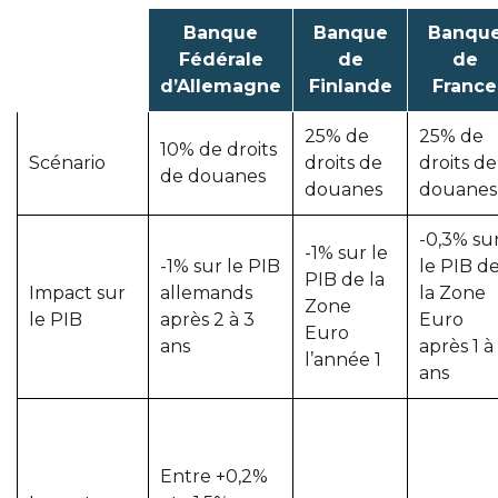
Banque
Banque
Banqu
Fédérale
de
de
d’Allemagne
Finlande
France
25% de
25% de
10% de droits
Scénario
droits de
droits de
de douanes
douanes
douanes
-0,3% su
-1% sur le
-1% sur le PIB
le PIB d
PIB de la
Impact sur
allemands
la Zone
Zone
le PIB
après 2 à 3
Euro
Euro
ans
après 1 à
l’année 1
ans
Entre +0,2%