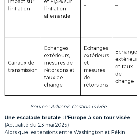
Impact sur
et +1,5% sur
–
–
l’inflation
l’inflation
allemande
Echanges
Echanges
Echange
extérieurs,
extérieurs
extérieu
Canaux de
mesures de
et
et taux
transmission
rétorsions et
mesures
de
taux de
de
change
change
rétorsions
Source : Advenis Gestion Privée
Une escalade brutale : l’Europe à son tour visée
(Actualité du 23 mai 2025)
Alors que les tensions entre Washington et Pékin