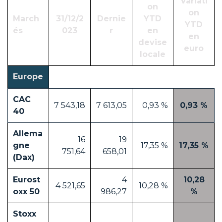
Variati
on
on
March
31/12/2
Dernie
YTD
YTD
és
023
r
en
en
devise
euro
locale
Europe
CAC
7 543,18
7 613,05
0,93 %
0,93 %
40
Allema
16
19
gne
17,35 %
17,35 %
751,64
658,01
(Dax)
Eurost
4
10,28
4 521,65
10,28 %
oxx 50
986,27
%
Stoxx