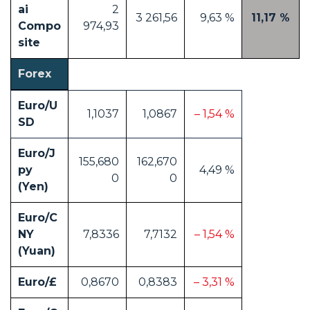
ai
2
3 261,56
9,63 %
11,17 %
Compo
974,93
site
Forex
Euro/U
1,1037
1,0867
– 1,54 %
SD
Euro/J
155,680
162,670
py
4,49 %
0
0
(Yen)
Euro/C
NY
7,8336
7,7132
– 1,54 %
(Yuan)
Euro/£
0,8670
0,8383
– 3,31 %