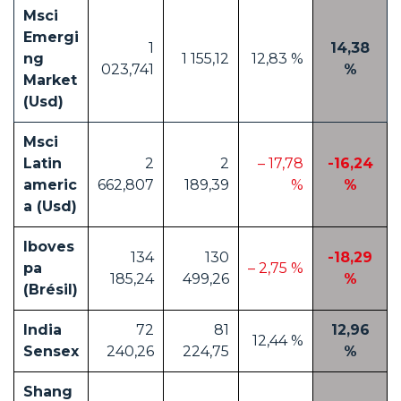
Msci
Emergi
1
14,38
ng
1 155,12
12,83 %
023,741
%
Market
(Usd)
Msci
Latin
2
2
– 17,78
-16,24
americ
662,807
189,39
%
%
a (Usd)
Iboves
134
130
-18,29
pa
– 2,75 %
185,24
499,26
%
(Brésil)
India
72
81
12,96
12,44 %
Sensex
240,26
224,75
%
Shang