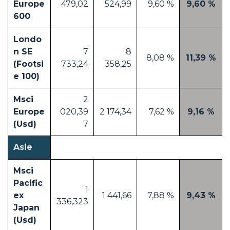
Europe
479,02
524,99
9,60 %
9,60 %
600
Londo
n SE
7
8
8,08 %
11,39 %
(Footsi
733,24
358,25
e 100)
Msci
2
Europe
020,39
2 174,34
7,62 %
9,16 %
(Usd)
7
Asie
Msci
Pacific
1
ex
1 441,66
7,88 %
9,43 %
336,323
Japan
(Usd)