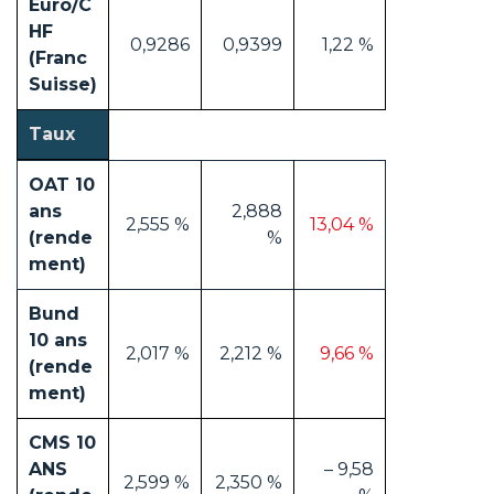
Euro/C
HF
0,9286
0,9399
1,22 %
(Franc
Suisse)
Taux
OAT 10
ans
2,888
2,555 %
13,04 %
(rende
%
ment)
Bund
10 ans
2,017 %
2,212 %
9,66 %
(rende
ment)
CMS 10
ANS
– 9,58
2,599 %
2,350 %