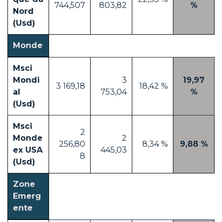
744,507
803,82
%
Nord
(Usd)
Monde
Msci
Mondi
3
19,97
3 169,18
18,42 %
al
753,04
%
(Usd)
Msci
2
Monde
2
256,80
8,34 %
9,88 %
ex USA
445,03
8
(Usd)
Zone
Emerg
ente