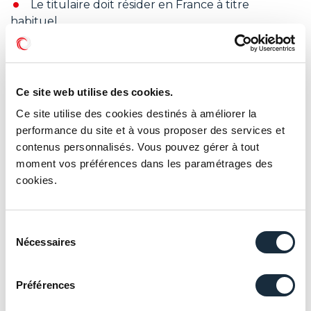
Le titulaire doit résider en France à titre
habituel.
Ce plan est soumis au principe de mono
détention (comme le livret A).
Le PEAC se compose d’un compte espèces et
Ce site web utilise des cookies.
d’un compte titres comme le PEA.
Ce site utilise des cookies destinés à améliorer la
Gestion pilotée : la distribution est confiée aux
performance du site et à vous proposer des services et
réseaux bancaires et aux assureurs.
contenus personnalisés. Vous pouvez gérer à tout
moment vos préférences dans les paramétrages des
Le plafond de versement n’est pas encore
cookies.
connu : selon les annonces gouvernementales il
devrait être le même que celui du livret A.
Sélection
La clôture du PEAC est programmée aux 30 ans
Nécessaires
du
du titulaire.
consentement
La clôture est également prévue en cas de
Préférences
décès du titulaire.