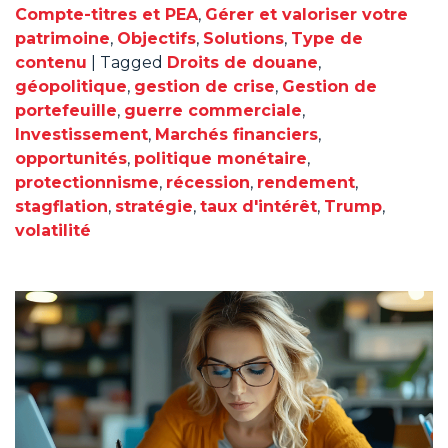
Compte-titres et PEA
,
Gérer et valoriser votre
patrimoine
,
Objectifs
,
Solutions
,
Type de
contenu
|
Tagged
Droits de douane
,
géopolitique
,
gestion de crise
,
Gestion de
portefeuille
,
guerre commerciale
,
Investissement
,
Marchés financiers
,
opportunités
,
politique monétaire
,
protectionnisme
,
récession
,
rendement
,
stagflation
,
stratégie
,
taux d'intérêt
,
Trump
,
volatilité