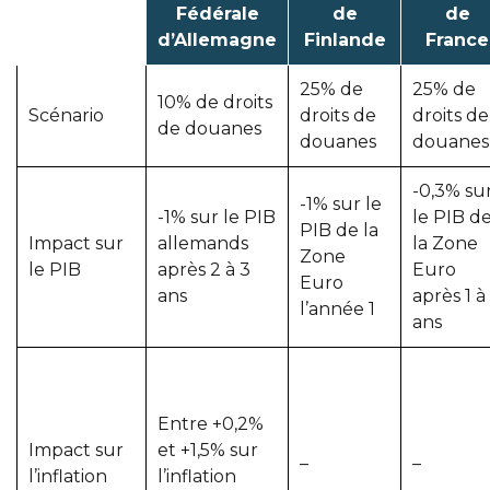
Fédérale
de
de
d’Allemagne
Finlande
France
25% de
25% de
10% de droits
Scénario
droits de
droits de
de douanes
douanes
douanes
-0,3% su
-1% sur le
-1% sur le PIB
le PIB d
PIB de la
Impact sur
allemands
la Zone
Zone
le PIB
après 2 à 3
Euro
Euro
ans
après 1 à
l’année 1
ans
Entre +0,2%
Impact sur
et +1,5% sur
–
–
l’inflation
l’inflation