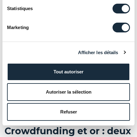
épargne
,
épargne réglementée
,
Impôts
,
Statistiques
Investissement
,
livret A
,
loi
,
mesures
,
Patrimoine
,
taux
Marketing
Afficher les détails
Tout autoriser
Autoriser la sélection
Refuser
Crowdfunding et or : deux