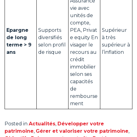
Assurance
vie avec
unités de
compte,
Epargne
Supports
PEA, Privat
Supérieur
de long
diversifiés
e equity En
à très
terme
> 9
selon profil
visager le
supérieur à
ans
de risque
recours au
l’inflation
crédit
immobilier
selon ses
capacités
de
rembourse
ment
Posted in
Actualités
,
Développer votre
patrimoine
,
Gérer et valoriser votre patrimoine
,