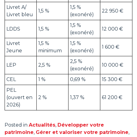
Livret A/
1,5 %
1,5 %
22 950 €
Livret bleu
(exonéré)
1,5 %
LDDS
1,5 %
12 000 €
(exonéré)
Livret
1,5 %
1,5 %
1 600 €
Jeune
minimum
(exonéré)
2,5 %
LEP
2,5 %
10 000 €
(exonéré)
CEL
1 %
0,69 %
15 300 €
PEL
(ouvert en
2 %
1,37 %
61 200 €
2026)
Posted in
Actualités
,
Développer votre
patrimoine
,
Gérer et valoriser votre patrimoine
,