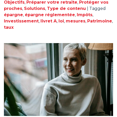
Objectifs
,
Préparer votre retraite
,
Protéger vos
proches
,
Solutions
,
Type de contenu
|
Tagged
épargne
,
épargne réglementée
,
Impôts
,
Investissement
,
livret A
,
loi
,
mesures
,
Patrimoine
,
taux