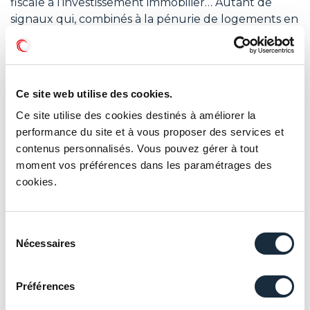
fiscale à l’investissement immobilier… Autant de
signaux qui, combinés à la pénurie de logements en
France, contribueront à
redonner des couleurs à
l’investissement immobilier cette année
.
Le marché des SCPI, quand à lui, voit
sa
collecte nette augmenter de 29% en
Ce site web utilise des cookies.
2025
(source : ASPIM), certainement aidé par
des
Ce site utilise des cookies destinés à améliorer la
taux de rendement résilients et largement au-
performance du site et à vous proposer des services et
dessus de l’inflation
(4,91 % en moyenne en 2025,
contenus personnalisés. Vous pouvez gérer à tout
source ASPIM).
moment vos préférences dans les paramétrages des
cookies.
Investissement en location meublée, en SCPI, avec
incitation fiscale* (Denormandie, Malraux, déficit
foncier, Jeanbrun) : contactez votre conseiller pour
Sélection
savoir quel investissement est adapté pour vous !
Nécessaires
du
Posted in
Actualités
,
Développer votre
consentement
patrimoine
,
Gérer et valoriser votre patrimoine
,
Préférences
Objectifs
,
Préparer votre retraite
,
Protéger vos
proches
,
Solutions
,
Type de contenu
|
Tagged