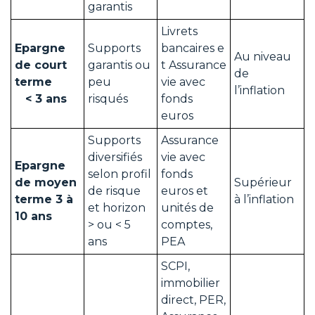
garantis
Livrets
Epargne
Supports
bancaires e
Au niveau
de court
garantis ou
t Assurance
de
terme
peu
vie avec
l’inflation
< 3 ans
risqués
fonds
euros
Supports
Assurance
diversifiés
vie avec
Epargne
selon profil
fonds
de moyen
Supérieur
de risque
euros et
terme 3 à
à l’inflation
et horizon
unités de
10 ans
> ou < 5
comptes,
ans
PEA
SCPI,
immobilier
direct, PER,