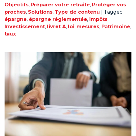
Objectifs
,
Préparer votre retraite
,
Protéger vos
proches
,
Solutions
,
Type de contenu
|
Tagged
épargne
,
épargne réglementée
,
Impôts
,
Investissement
,
livret A
,
loi
,
mesures
,
Patrimoine
,
taux