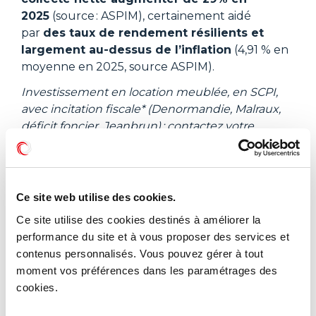
2025
(source : ASPIM), certainement aidé
par
des taux de rendement résilients et
largement au-dessus de l’inflation
(4,91 % en
moyenne en 2025, source ASPIM).
Investissement en location meublée, en SCPI,
avec incitation fiscale* (Denormandie, Malraux,
déficit foncier, Jeanbrun) : contactez votre
conseiller pour savoir quel investissement est
adapté pour vous !
Ce site web utilise des cookies.
épargne
épargne réglementée
Impôts
Ce site utilise des cookies destinés à améliorer la
Investissement
livret A
loi
mesures
performance du site et à vous proposer des services et
©
Advenis
gestion Privée.
contenus personnalisés. Vous pouvez gérer à tout
Patrimoine
taux
moment vos préférences dans les paramétrages des
*La fiscalité des revenus éventuels dépend de
cookies.
votre situation personnelle et des conditions
fiscales en vigueur.