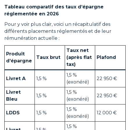
Tableau comparatif des taux d’épargne
réglementée en 2026
Pour y voir plus clair, voici un récapitulatif des
différents placements réglementés et de leur
rémunération actuelle :
Taux net
Produit
Taux brut
(après flat
Plafond
d’épargne
tax)
1,5 %
Livret A
1,5 %
22 950 €
(exonéré)
Livret
1,5 %
1,5 %
22 950 €
Bleu
(exonéré)
1,5 %
LDDS
1,5 %
12 000 €
(exonéré)
1,5 %
Livret
1,5 %