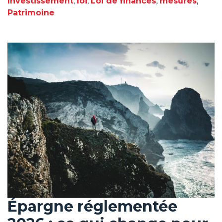
Investissement
,
loi
,
Loi de finances
,
mesures
,
Patrimoine
Épargne réglementée