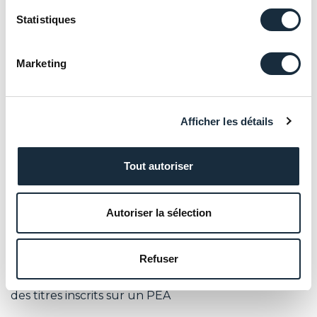
opérationnelle
Statistiques
Prorogation et aménagement du calcul de la
CDHR (contribution différentielle sur les hauts
Marketing
revenus), notamment en présence de revenus
exceptionnels
Afficher les détails
Durcissement du dispositif de report
d’imposition prévu par l’article 150-0 B ter du CGI
dans le cadre d’un apport-cession
Tout autoriser
Durcissement des conditions d’accès au régime
Dutreil pour les transmissions de sociétés et
Autoriser la sélection
d’entreprises individuelles
Refuser
Aménagement de la réforme des
management packages, notamment quant au sort
des titres inscrits sur un PEA