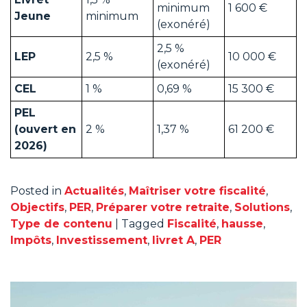
minimum
1 600 €
Jeune
minimum
(exonéré)
2,5 %
LEP
2,5 %
10 000 €
(exonéré)
CEL
1 %
0,69 %
15 300 €
PEL
(ouvert en
2 %
1,37 %
61 200 €
2026)
Posted in
Actualités
,
Maîtriser votre fiscalité
,
Objectifs
,
PER
,
Préparer votre retraite
,
Solutions
,
Type de contenu
|
Tagged
Fiscalité
,
hausse
,
Impôts
,
Investissement
,
livret A
,
PER