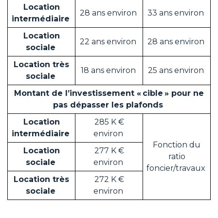
Location
28 ans environ
33 ans environ
intermédiaire
Location
22 ans environ
28 ans environ
sociale
Location très
18 ans environ
25 ans environ
sociale
Montant de l’investissement « cible » pour ne
pas dépasser les plafonds
Location
285 K €
intermédiaire
environ
Fonction du
Location
277 K €
ratio
sociale
environ
foncier/travaux
Location très
272 K €
sociale
environ