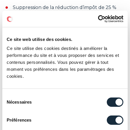
Suppression de la réduction d’impôt de 25 %
pour investissement dans un FCPI classique
(maintien des avantages pour les FIP Corse)
Création du statut de « bailleur privé » ouvrant
Ce site web utilise des cookies.
droit à la déduction d’un amortissement pour le
Ce site utilise des cookies destinés à améliorer la
calcul des revenus fonciers (location nue), sous
performance du site et à vous proposer des services et
conditions d’une mise en location « abordable »
contenus personnalisés. Vous pouvez gérer à tout
durant 9 ans minimum
moment vos préférences dans les paramétrages des
cookies.
Prorogation du doublement du déficit foncier à
21 400 € pour les propriétaires bailleurs réalisant
certains travaux de rénovation énergétique
Sélection
Nécessaires
du
Création d’une taxe de 20 % sur les holdings qui
consentement
disposent de revenus « passifs » significatifs et d’un
actif supérieur à 5 millions d’euros, calculée sur les
Préférences
actifs somptuaires non affectés à l’activité