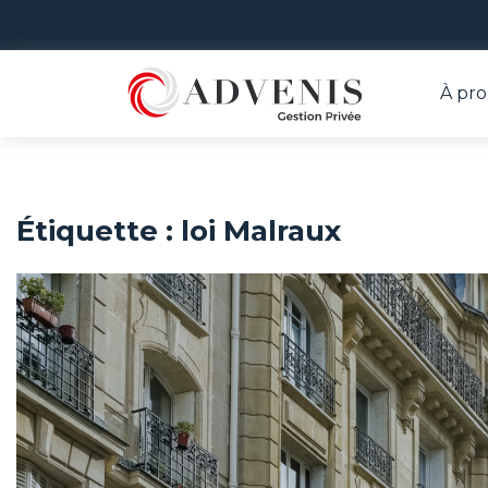
À pr
Étiquette :
loi Malraux