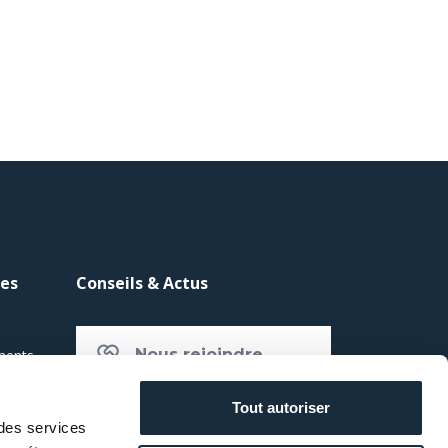
les
Conseils & Actus
Nous rejoindre
ements
Tout autoriser
E
Accès client
 des services