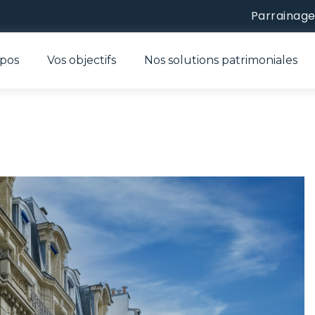
Parrainag
opos
Vos objectifs
Nos solutions patrimoniales