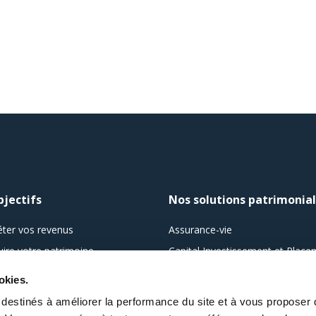
bjectifs
Nos solutions patrimonia
ter vos revenus
Assurance-vie
uire votre patrimoine
Capital Investissement et Plac
t valoriser votre patrimoine
Alternatifs
okies.
er votre fiscalité
Comptes-titres, PEA et PEA-PM
s destinés à améliorer la performance du site et à vous proposer
r votre retraite
Investissement Immobilier