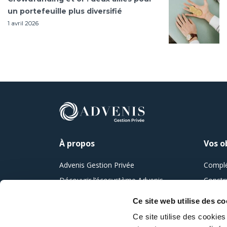
un portefeuille plus diversifié
1 avril 2026
À propos
Vos o
Advenis Gestion Privée
Complé
Découvrir l’écosystème Advenis
Constr
Gérer e
Ce site web utilise des co
Maîtris
Ce site utilise des cookie
Prépare