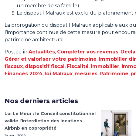
un membre de sa famille).
Le dispositif Malraux est exclu du plafonnement d
La prorogation du dispositif Malraux applicable aux q
l’importance continue de cette mesure pour encourage
patrimoine architectural.
Posted in
Actualités
,
Compléter vos revenus
,
Décla
Gérer et valoriser votre patrimoine
,
Immobilier di
fiscaux
,
dispositif fiscal
,
Fiscalité
,
Immobilier
,
immob
Finances 2024
,
loi Malraux
,
mesures
,
Patrimoine
,
pr
Nos derniers articles
Loi Le Meur : le Conseil constitutionnel
valide l’interdiction des locations
Airbnb en copropriété
14 avril 2026