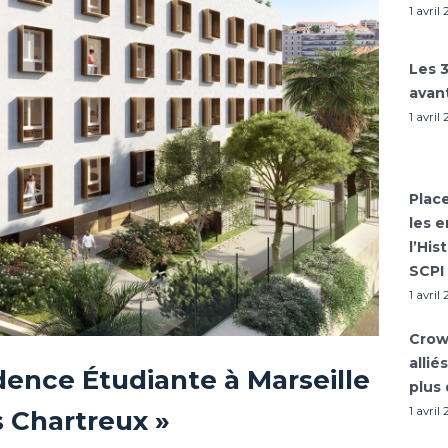
1 avril
Les 
avan
1 avril
Place
les 
l’His
SCPI
1 avril
Crow
allié
ence Étudiante à Marseille
plus 
1 avril
 Chartreux »