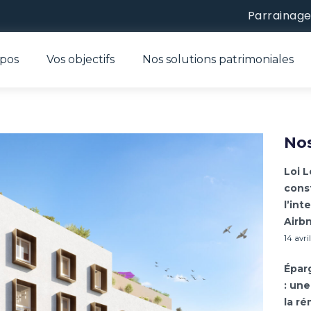
Parrainag
opos
Vos objectifs
Nos solutions patrimoniales
Nos
Loi L
const
l’int
Airb
14 avri
Épar
: une
la r