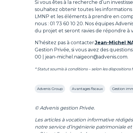
Si vous êtes à la recherche d’un investis
souhaitez obtenir toutes les informations
LMNP et les éléments à prendre en compt
nous : 01 73 60 10 20. Nos équipes Adveni
du projet et seront ravies de répondre à 
N’hésitez pas à contacter
Jean-Michel N
Gestion Privée, si vous avez des questions
00 | jean-michel.naigeon@advenis.com.
* Statut soumis à conditions – selon les dispositions 
Advenis Group
Avantages fiscaux
Gestion imm
Kaufman & Broad
Logement étudiant
Marseill
© Advenis gestion Privée.
Les articles à vocation informative rédig
notre service d’ingénierie patrimoniale et 