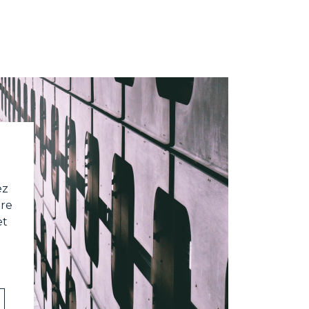
ez
tre
et