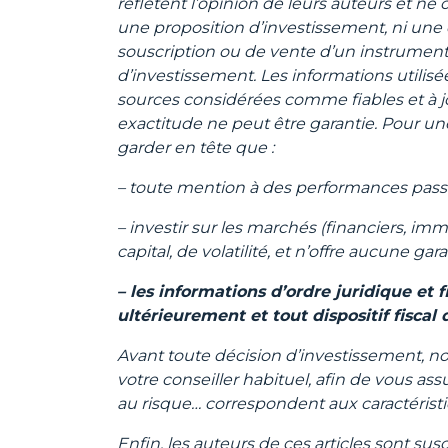
reflètent l’opinion de leurs auteurs et ne
une proposition d’investissement, ni une o
souscription ou de vente d’un instrument 
d’investissement. Les informations utilisée
sources considérées comme fiables et à 
exactitude ne peut être garantie. Pour une 
garder en tête que :
– toute mention à des performances pass
– investir sur les marchés (financiers, i
capital, de volatilité, et n’offre aucune gar
– les informations d’ordre juridique et 
ultérieurement et tout dispositif fiscal
Avant toute décision d’investissement,
votre conseiller habituel, afin de vous assu
au risque… correspondent aux caractérist
Enfin, les auteurs de ces articles sont su