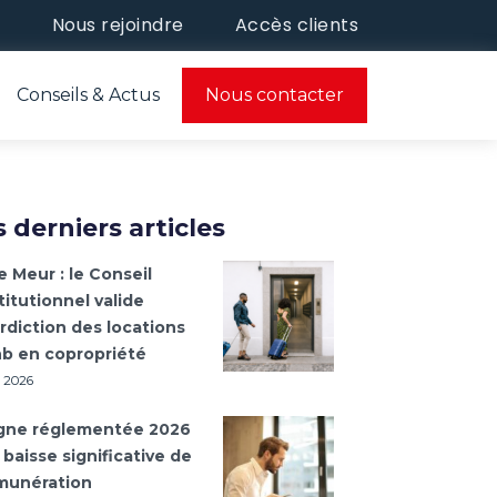
e
Nous rejoindre
Accès clients
Conseils & Actus
Nous contacter
 derniers articles
e Meur : le Conseil
itutionnel valide
erdiction des locations
nb en copropriété
l 2026
gne réglementée 2026
 baisse significative de
émunération