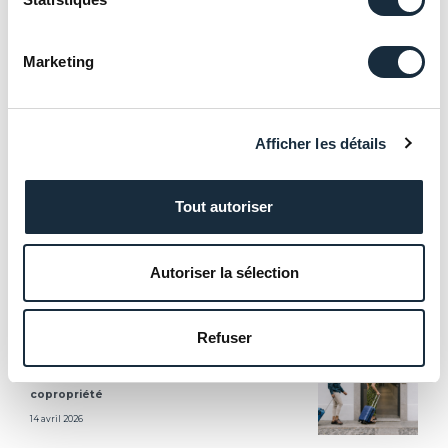
vous recommandons de vous rapprocher de
votre conseiller habituel, afin de vous assurer
que votre profil, vos objectifs, votre aversion au
Marketing
risque, … correspondent aux caractéristiques de
l’investissement envisagé.
Enfin, les auteurs de ces articles sont
Afficher les détails
susceptibles d’évoquer des solutions
patrimoniales gérées par d’autres filiales
d’Advenis SA, notamment les SCPI
Tout autoriser
d’Advenis REIM : Eurovalys, Elialys, Renovalys.
Autoriser la sélection
Nos derniers articles
Refuser
Loi Le Meur : le Conseil constitutionnel valide
l’interdiction des locations Airbnb en
copropriété
14 avril 2026