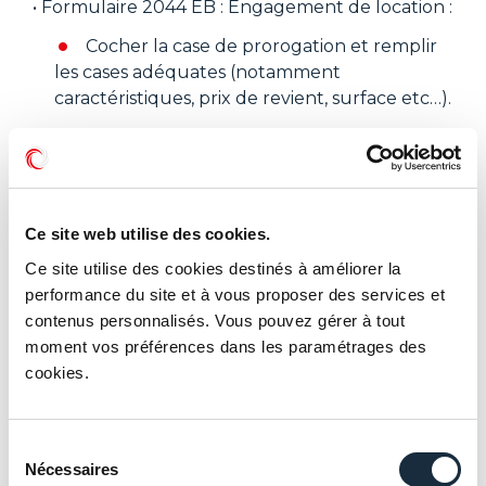
• Formulaire 2044 EB : Engagement de location :
Cocher la case de prorogation et remplir
les cases adéquates (notamment
caractéristiques, prix de revient, surface etc…).
Si investissement par l’intermédiaire d’une
SCI : la SCI prend cet engagement sur le
Cerfa 2044 EB, et les associés transmettent de
leur côté un engagement de conservation
Ce site web utilise des cookies.
des parts.
Ce site utilise des cookies destinés à améliorer la
Formulaire 2042 RICI : Déclaration et calcul
performance du site et à vous proposer des services et
de la réduction d’impôt :
contenus personnalisés. Vous pouvez gérer à tout
En cas de prorogation de l’engagement
moment vos préférences dans les paramétrages des
de location initiale de six ans : indiquer le
cookies.
montant de l’investissement dans la case 7 RR
afin de bénéficier du complément de
Sélection
réduction d’impôt.
Nécessaires
du