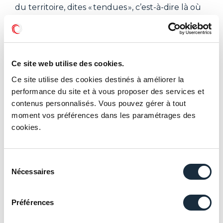
du territoire, dites « tendues », c’est-à-dire là où
le déséquilibre entre l’offre de logements et la
demande est le plus marqué. De quoi sécuriser
son investissement avec un emplacement de
qualité !
Ce site web utilise des cookies.
Avertissement
Ce site utilise des cookies destinés à améliorer la
Dispositions fiscales en vigueur au 09/06/2021
performance du site et à vous proposer des services et
susceptibles d’évolution. Les avantages fiscaux,
contenus personnalisés. Vous pouvez gérer à tout
liés aux investissements présentés dans ce
moment vos préférences dans les paramétrages des
document, sont susceptibles d’évoluer, et
cookies.
dépendent de votre situation
personnelle (composition de votre patrimoine,
Sélection
revenus et foyer fiscal). Ce document ne se
Nécessaires
du
substitue pas à une consultation fiscale
consentement
personnalisée. Tout investissement immobilier
est avant tout un choix patrimonial et ne peut
Préférences
être principalement motivé par des raisons
fiscales.